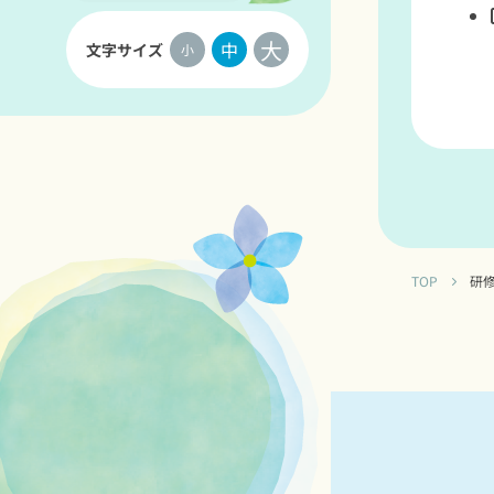
大
中
文字サイズ
小
TOP
研