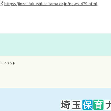
https://jinzai.fukushi-saitama.or.jp/news_479.html
修・イベント