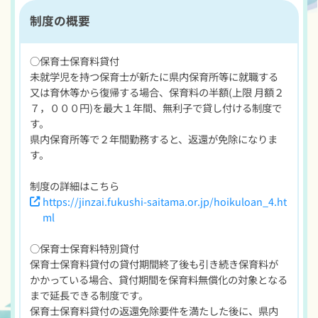
制度の概要
○保育士保育料貸付
未就学児を持つ保育士が新たに県内保育所等に就職する
又は育休等から復帰する場合、保育料の半額(上限 月額２
７，０００円)を最大１年間、無利子で貸し付ける制度で
す。
県内保育所等で２年間勤務すると、返還が免除になりま
す。
制度の詳細はこちら
https://jinzai.fukushi-saitama.or.jp/hoikuloan_4.ht
ml
○保育士保育料特別貸付
保育士保育料貸付の貸付期間終了後も引き続き保育料が
かかっている場合、貸付期間を保育料無償化の対象となる
まで延長できる制度です。
保育士保育料貸付の返還免除要件を満たした後に、県内