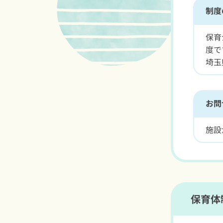
制度
保育
度で
埼玉
お問
施設
保育体