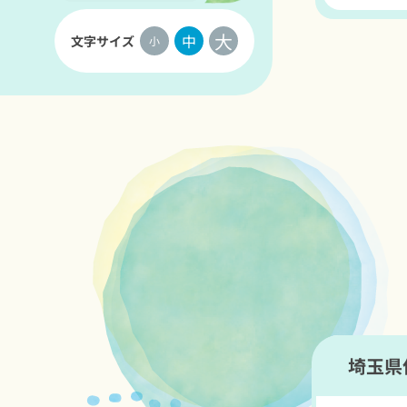
大
中
文字サイズ
小
埼玉県