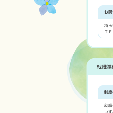
お問
埼玉
ＴＥ
就職準
制度
就職
いず