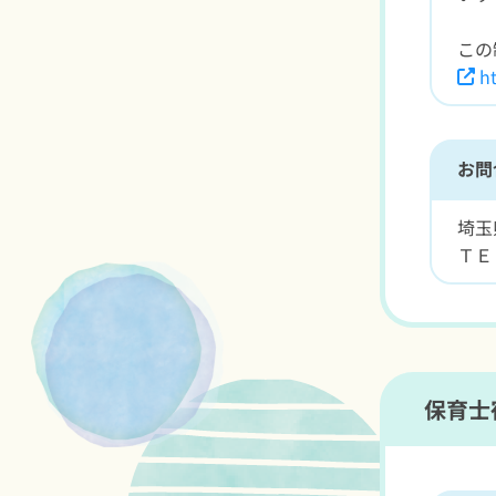
この
ht
お問
埼玉
ＴＥ
保育士