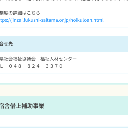
制度の詳細はこちら
tps://jinzai.fukushi-saitama.or.jp/hoikuloan.html
合せ先
県社会福祉協議会 福祉人材センター
Ｌ ０４８－８２４－３３７０
宿舎借上補助事業